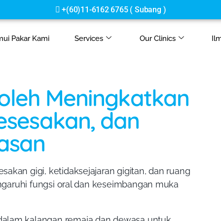
+(60)13-998 8806 ( Jalan Ipoh )
mui Pakar Kami
Services
Our Clinics
Il
leh Meningkatkan
Kesesakan, dan
asan
akan gigi, ketidaksejajaran gigitan, dan ruang
pengaruhi fungsi oral dan keseimbangan muka
dalam kalangan remaja dan dewasa untuk