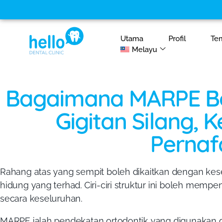
Utama
Profil
Te
Melayu
Bagaimana MARPE Bo
Gigitan Silang, 
Pernaf
Rahang atas yang sempit boleh dikaitkan dengan keses
hidung yang terhad. Ciri-ciri struktur ini boleh mem
secara keseluruhan.
MARPE ialah pendekatan ortodontik yang digunakan 