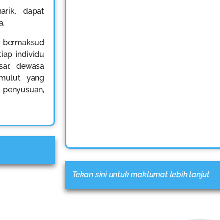
rik, dapat
a.
 bermaksud
ap individu
ar, dewasa
mulut yang
i penyusuan,
Tekan sini untuk maklumat lebih lanjut