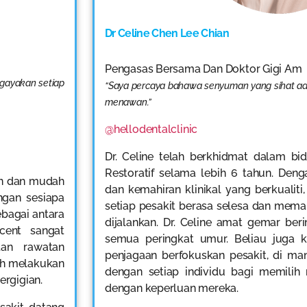
Dr Celine Chen Lee Chian
Pengasas Bersama Dan Doktor Gigi Am
 gayakan setiap
“Saya percaya bahawa senyuman yang sihat a
menawan.”
@hellodentalclinic
Dr. Celine telah berkhidmat dalam bi
Restoratif selama lebih 6 tahun. Den
an dan mudah
dan kemahiran klinikal yang berkualiti
ngan sesiapa
setiap pesakit berasa selesa dan mem
ebagai antara
dijalankan. Dr. Celine amat gemar beri
ncent sangat
semua peringkat umur. Beliau juga 
dan rawatan
penjagaan berfokuskan pesakit, di ma
lah melakukan
dengan setiap individu bagi memilih 
rgigian.
dengan keperluan mereka.