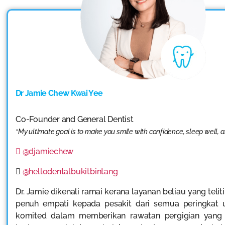
Dr Jamie Chew Kwai Yee
Co-Founder and General Dentist
“My ultimate goal is to make you smile with confidence, sleep well, a
@djamiechew
@hellodentalbukitbintang
Dr. Jamie dikenali ramai kerana layanan beliau yang telit
penuh empati kepada pesakit dari semua peringkat u
komited dalam memberikan rawatan pergigian yan