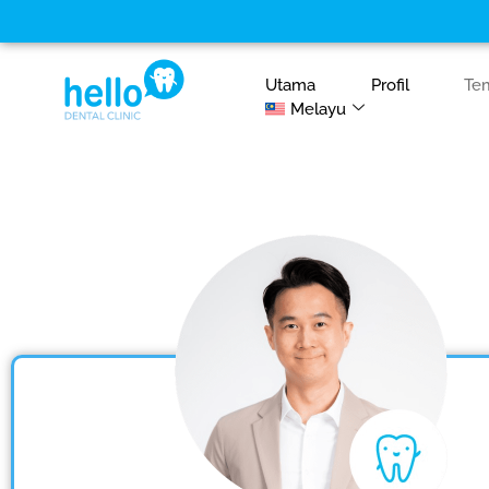
+(60)13-3913 343 ( Bukit B
Utama
Profil
Te
Melayu