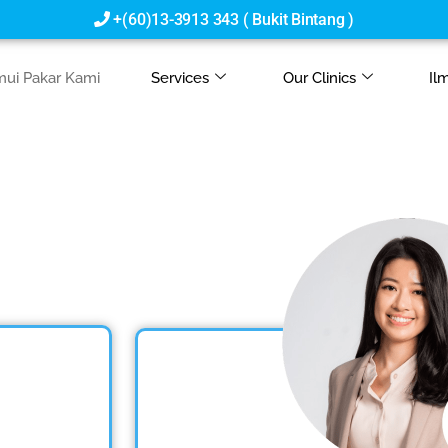
intang )
mui Pakar Kami
Services
Our Clinics
Il