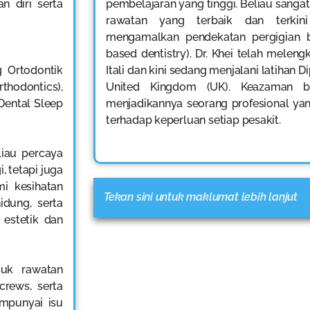
n diri serta
pembelajaran yang tinggi. Beliau sang
rawatan yang terbaik dan terkin
mengamalkan pendekatan pergigian b
based dentistry). Dr. Khei telah melengk
 Ortodontik
Itali dan kini sedang menjalani latihan 
hodontics),
United Kingdom (UK). Keazaman be
Dental Sleep
menjadikannya seorang profesional yan
terhadap keperluan setiap pesakit.
liau percaya
, tetapi juga
i kesihatan
Tekan sini untuk maklumat lebih lanjut
idung, serta
 estetik dan
suk rawatan
rews, serta
empunyai isu