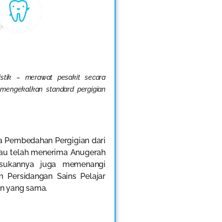
listik – merawat pesakit secara
mengekalkan standard pergigian
a Pembedahan Pergigian dari
liau telah menerima Anugerah
asukannya juga memenangi
 Persidangan Sains Pelajar
un yang sama.