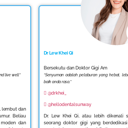
Dr Lew Khei Qi
Bersekutu dan Doktor Gigi Am
nd live well”
“Senyuman adalah pelaburan yang hebat, le
baik anda rasa.”
@drkhei_
@hellodentalsunway
i, lembut dan
mur. Beliau
Dr. Lew Khei Qi, atau lebih dikenali 
g moden dan
seorang doktor gigi yang berdedika